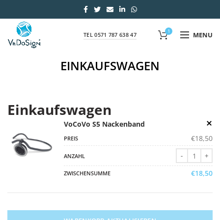
1
MENU
TEL 0571 787 638 47
EINKAUFSWAGEN
Einkaufswagen
VoCoVo S5 Nackenband
€
18,50
VoCoVo S5 N
€
18,50