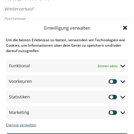
Wiederverkauf
Disclaimer
Einwilligung verwalten
Kontact
Um die besten Erlebnisse zu bieten, verwenden wir Technologien wie
Kontaktdetails
Cookies, um Informationen über dein Gerät zu speichern und/oder
darauf zuzugreifen
Übersicht der Rufsysteme
Funktional
Immer aktiv
Übersicht der Rufsysteme
Voorkeuren
Voorkeu
Informationen, Beratung und Preisen
Statistiken
Statisti
Tel.: 0571 787 638 47
E-Mail: info@vedosign.de
Marketing
Marketi
Geschäftsadresse in Deutschland
Dienste verwalten
Schillerstr. 1 32457 Porta Westfalica