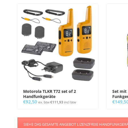
Motorola TLKR T72 set of 2
Set mit
Handfunkgeräte
Funkger
€
92,50
€
149,5
ex. btw
€
111,93
incl btw
SIEHE DAS GESAMTE ANGEBOT LIZENZFREIE HANDFUNKGER