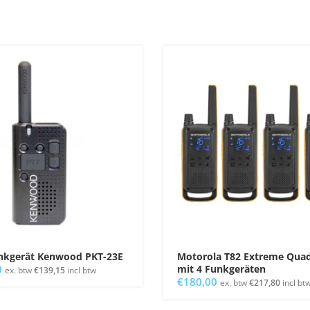
nkgerät Kenwood PKT-23E
Motorola T82 Extreme Quad
0
mit 4 Funkgeräten
ex. btw
€
139,15
incl btw
€
180,00
ex. btw
€
217,80
incl bt