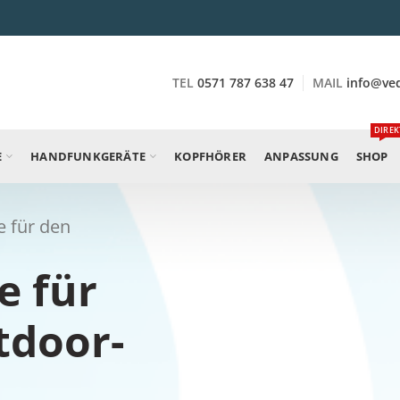
TEL
0571 787 638 47
MAIL
info@ve
DIREK
E
HANDFUNKGERÄTE
KOPFHÖRER
ANPASSUNG
SHOP
e für den
e für
tdoor-