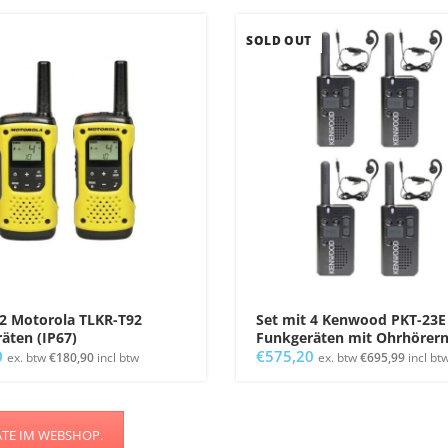
SOLD OUT
 2 Motorola TLKR-T92
Set mit 4 Kenwood PKT-23E
äten (IP67)
Funkgeräten mit Ohrhörer
0
€
575,20
ex. btw
€
180,90
incl btw
ex. btw
€
695,99
incl bt
ÄTE IM WEBSHOP.