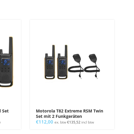
 Set
Motorola T82 Extreme RSM Twin
Set mit 2 Funkgeräten
€
112,00
w
ex. btw
€
135,52
incl btw