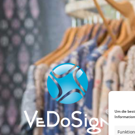
Um die best
Information
Funktion