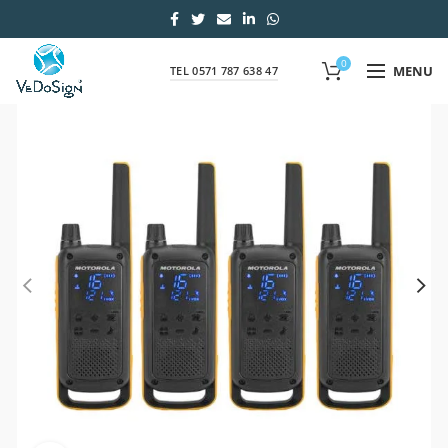
0
MENU
TEL 0571 787 638 47