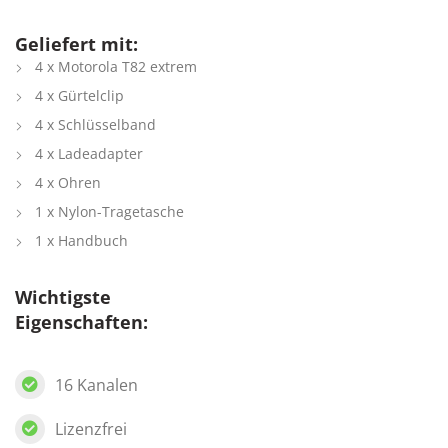
Geliefert mit:
4 x Motorola T82 extrem
4 x Gürtelclip
4 x Schlüsselband
4 x Ladeadapter
4 x Ohren
1 x Nylon-Tragetasche
1 x Handbuch
Wichtigste
Eigenschaften:
16 Kanalen
Lizenzfrei