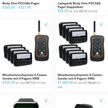
Birdy Slim POCSAG-Pager
Ladegerät Birdy Slim POCSAG-
Preisspanne:
€
265,00
–
€
321,00
Pager (koppelbar)
€
56,00
€265,00
ex. btw
€
67,76
incl btw
bis
€321,00
Mitarbeiterrufsystem 4-Tasten-
Mitarbeiterrufsystem 8-Tasten-
Sender mit 4 Pagern V900
Sender mit 8 Pagern V900
€
725,00
€
1.460,00
ex. btw
€
877,25
incl btw
ex. btw
€
1.766,60
incl
btw