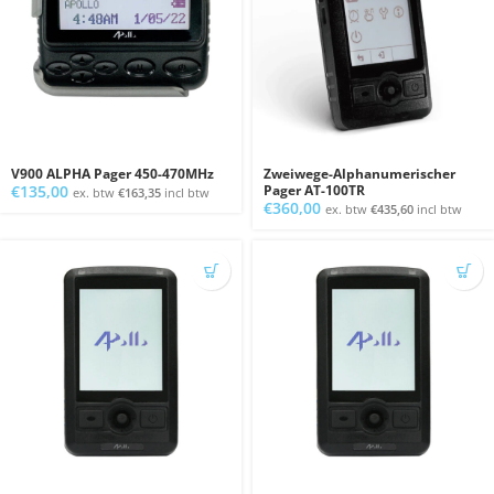
V900 ALPHA Pager 450-470MHz
Zweiwege-Alphanumerischer
€
135,00
Pager AT-100TR
ex. btw
€
163,35
incl btw
€
360,00
ex. btw
€
435,60
incl btw