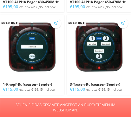
VT100 ALPHA Pager 430-450MHz
VT100 ALPHA Pager 450-470MHz
€
195,00
€
195,00
ex. btw
€
235,95
incl btw
ex. btw
€
235,95
incl btw
SOLD OUT
SOLD OUT
1-Knopf-Rufcoaster (Sender)
3-Tasten-Rufcoaster (Sender)
€
115,00
€
115,00
ex. btw
€
139,15
incl btw
ex. btw
€
139,15
incl btw
SEHEN SIE DAS GESAMTE ANGEBOT AN RUFSYSTEMEN IM
WEBSHOP AN.