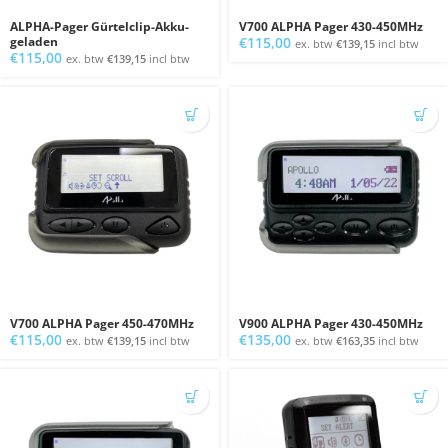
ALPHA-Pager Gürtelclip-Akku-
V700 ALPHA Pager 430-450MHz
geladen
€
115,00
ex. btw
€
139,15
incl btw
€
115,00
ex. btw
€
139,15
incl btw
V700 ALPHA Pager 450-470MHz
V900 ALPHA Pager 430-450MHz
€
115,00
€
135,00
ex. btw
€
139,15
incl btw
ex. btw
€
163,35
incl btw