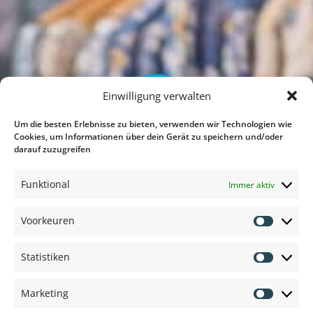
Einwilligung verwalten
Um die besten Erlebnisse zu bieten, verwenden wir Technologien wie
Cookies, um Informationen über dein Gerät zu speichern und/oder
darauf zuzugreifen
Funktional
Immer aktiv
Voorkeuren
Voorkeu
Statistiken
Vielen Dank für Ihren Besuch auf unserer
Statisti
Website.
Marketing
Marketi