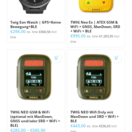
Twig Eon Watch | GPS+Keine
TWIG Neo Ex | ATEX GSM &
Bewegung+BLE
WiFi + GNSS, ManDown, SRD
€
298,00
+ WiFi + BLE
ex. btw
€
360,58
incl
€
995,00
ex. btw
€
1.203,95
incl
btw
btw
TWIG NEO GSM & WiFi
TWIG NEO Wifi Only mit
(optional mit ManDown,
ManDown und SRD + WiFi +
GNSS und/oder SRD + WiFi +
BLE
BLE)
€
443,00
ex. btw
€
536,03
incl
Preisspanne:
€
285,00
–
€
585,00
btw