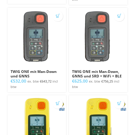
€285,00
bis
€585,00
TWIG ONE mit Man-Down
TWIG ONE mit Man-Down,
und GNNS
GNNS und SRD + WiFi + BLE
€
532,00
€
625,00
ex. btw
€
643,72
incl
ex. btw
€
756,25
incl
btw
btw