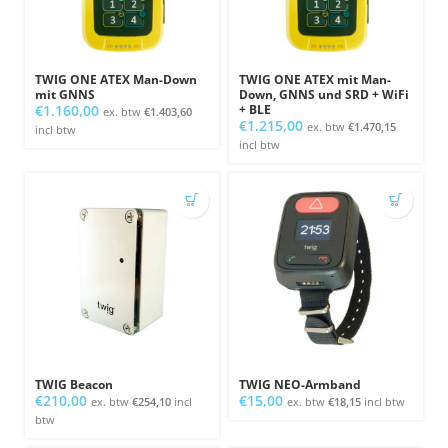
TWIG ONE ATEX Man-Down
TWIG ONE ATEX mit Man-
mit GNNS
Down, GNNS und SRD + WiFi
€
1.160,00
+ BLE
ex. btw
€
1.403,60
€
1.215,00
ex. btw
€
1.470,15
incl btw
incl btw
TWIG Beacon
TWIG NEO-Armband
€
210,00
€
15,00
ex. btw
€
254,10
incl
ex. btw
€
18,15
incl btw
btw