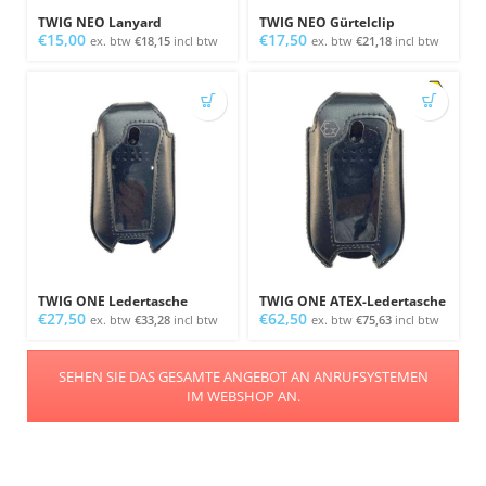
TWIG NEO Lanyard
TWIG NEO Gürtelclip
€
15,00
€
17,50
ex. btw
€
18,15
incl btw
ex. btw
€
21,18
incl btw
TWIG ONE Ledertasche
TWIG ONE ATEX-Ledertasche
€
27,50
€
62,50
ex. btw
€
33,28
incl btw
ex. btw
€
75,63
incl btw
SEHEN SIE DAS GESAMTE ANGEBOT AN ANRUFSYSTEMEN
IM WEBSHOP AN.