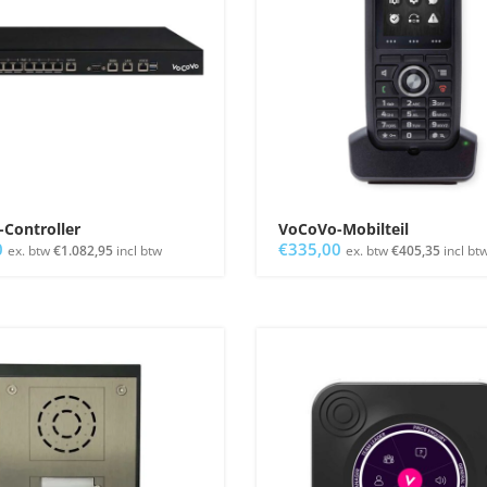
Controller
VoCoVo-Mobilteil
0
€
335,00
ex. btw
€
1.082,95
incl btw
ex. btw
€
405,35
incl bt