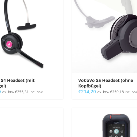
S4 Headset (mit
VoCoVo S5 Headset (ohne
el)
Kopfbügel)
0
€
214,20
ex. btw
€
255,31
incl btw
ex. btw
€
259,18
incl bt