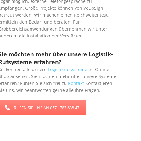
sogar möglich, externe Telefongespräche zu
empfangen. Große Projekte können von VeDoSign
betreut werden. Wir machen einen Reichweitentest,
ermitteln den Bedarf und beraten. Für
Großbereichsanwendungen übernehmen wir unter
anderem die Installation der Verstärker.
Sie möchten mehr über unsere Logistik-
Rufsysteme erfahren?
Sie können alle unsere
Logistikrufsysteme
im Online-
Shop ansehen. Sie möchten mehr über unsere Systeme
erfahren? Fühlen Sie sich frei zu
Kontakt
Kontaktieren
Sie uns, wir beantworten gerne alle Ihre Fragen.
RUFEN SIE UNS AN 0571 787 638 47