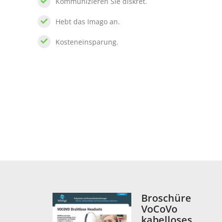
Kommunizieren Sie diskret.
Hebt das Imago an.
Kosteneinsparung.
Broschüre
VoCoVo
kabelloses