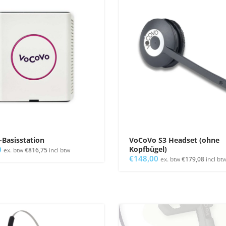
Basisstation
VoCoVo S3 Headset (ohne
0
Kopfbügel)
ex. btw
€
816,75
incl btw
€
148,00
ex. btw
€
179,08
incl bt