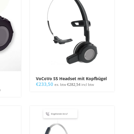
VoCoVo S5 Headset mit Kopfbügel
€
233,50
ex. btw
€
282,54
incl btw
w