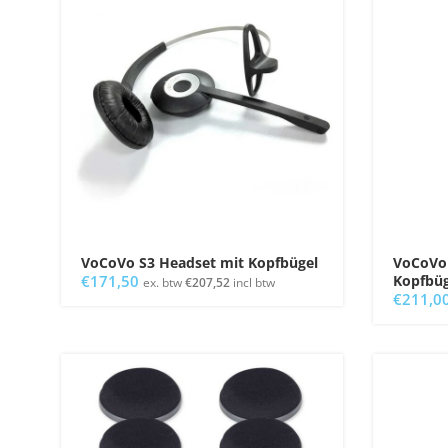
VoCoVo S3 Headset mit Kopfbügel
VoCoVo 
€
171,50
Kopfbüg
ex. btw
€
207,52
incl btw
€
211,0