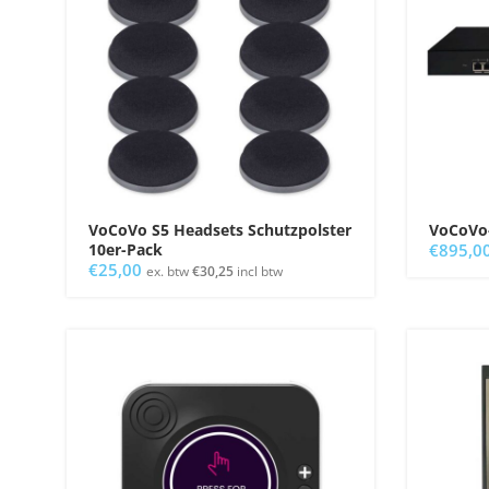
VoCoVo S5 Headsets Schutzpolster
VoCoVo-
10er-Pack
€
895,0
€
25,00
ex. btw
€
30,25
incl btw