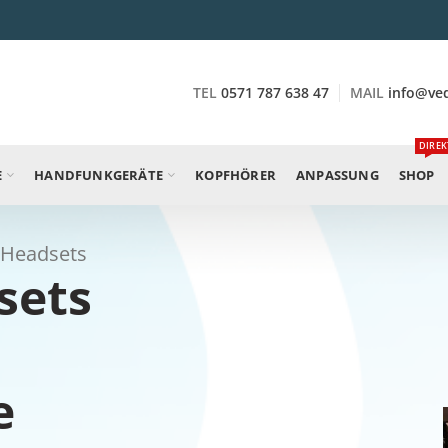
TEL
0571 787 638 47
MAIL
info@ve
DIREK
E
HANDFUNKGERÄTE
KOPFHÖRER
ANPASSUNG
SHOP
e Headsets
sets
e