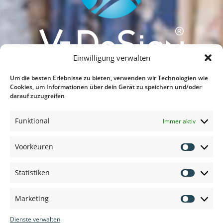
Einwilligung verwalten
Um die besten Erlebnisse zu bieten, verwenden wir Technologien wie
Vielen Dank für Ihren Besuch auf unserer
Cookies, um Informationen über dein Gerät zu speichern und/oder
darauf zuzugreifen
Website.
Funktional
VEDOSIGN MIT FREUNDEN TEILEN
Immer aktiv
Voorkeuren
Voorkeu
Statistiken
Statisti
Marketing
Marketi
Dienste verwalten