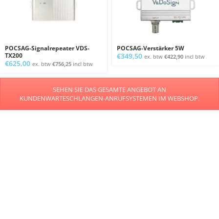
POCSAG-Signalrepeater VDS-
POCSAG-Verstärker 5W
TX200
€
349,50
ex. btw
€
422,90
incl btw
€
625,00
ex. btw
€
756,25
incl btw
SEHEN SIE DAS GESAMTE ANGEBOT AN
KUNDENWARTESCHLANGEN-ANRUFSYSTEMEN IM WEBSHOP.