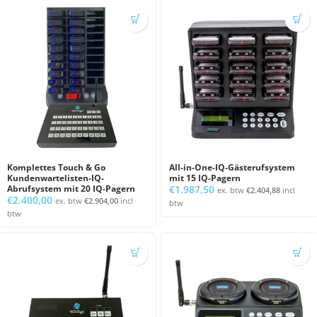
Komplettes Touch & Go
All-in-One-IQ-Gästerufsystem
Kundenwartelisten-IQ-
mit 15 IQ-Pagern
Abrufsystem mit 20 IQ-Pagern
€
1.987,50
ex. btw
€
2.404,88
incl
€
2.400,00
ex. btw
€
2.904,00
incl
btw
btw