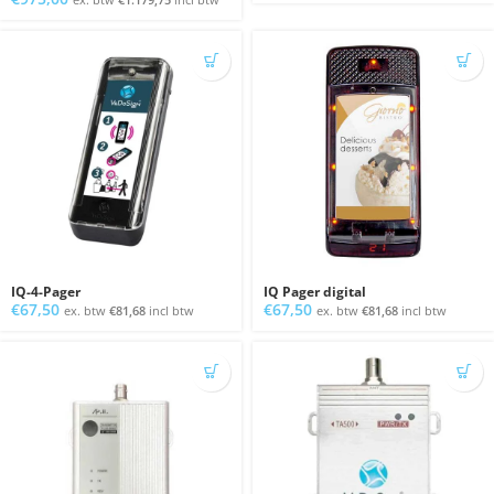
IQ-4-Pager
IQ Pager digital
€
67,50
€
67,50
ex. btw
€
81,68
incl btw
ex. btw
€
81,68
incl btw