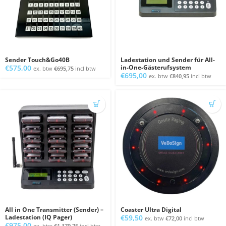
Sender Touch&Go40B
Ladestation und Sender für All-
€
575,00
in-One-Gästerufsystem
ex. btw
€
695,75
incl btw
€
695,00
ex. btw
€
840,95
incl btw
All in One Transmitter (Sender) –
Coaster Ultra Digital
Ladestation (IQ Pager)
€
59,50
ex. btw
€
72,00
incl btw
€
975,00
ex. btw
€
1.179,75
incl btw