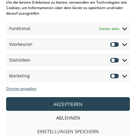
Um die besten Erlebnisse zu bieten, verwenden wir Technologien wie
nach
Cookies, um Informationen über dein Gerät zu speichern und/oder
Vereinbarung.
darauf zuzugreifen
3. Bester Preis
Funktional
Immer aktiv
Wir behalten den Markt für Sie im Blick für den besten Preis
Voorkeuren
und die allerbeste Qualität.
Voorkeu
Statistiken
Statisti
Marketing
Marketi
Dienste verwalten
AKZEPTIEREN
ABLEHNEN
EINSTELLUNGEN SPEICHERN