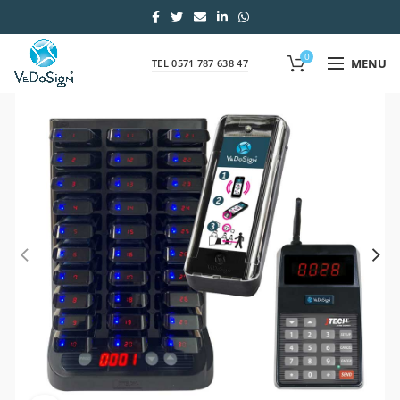
0
MENU
TEL 0571 787 638 47