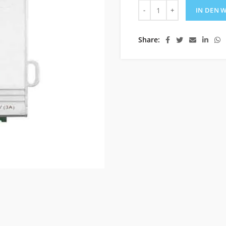
POCSAG-Verstärker 5W M
IN DEN 
Share