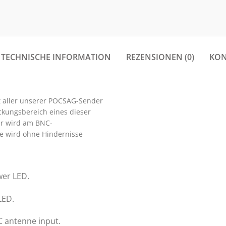
TECHNISCHE INFORMATION
REZENSIONEN (0)
KON
t aller unserer POCSAG-Sender
ckungsbereich eines dieser
er wird am BNC-
e wird ohne Hindernisse
er LED.
LED.
 antenne input.