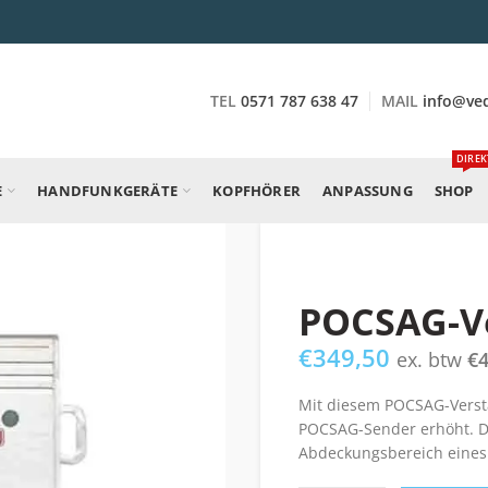
TEL
0571 787 638 47
MAIL
info@ve
DIREK
E
HANDFUNKGERÄTE
KOPFHÖRER
ANPASSUNG
SHOP
POCSAG-V
€
349,50
ex. btw
€
Mit diesem POCSAG-Verstär
POCSAG-Sender erhöht. De
Abdeckungsbereich eines 