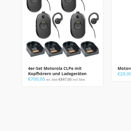
4er-Set Motorola CLPe mit
Motor
Kopfhörern und Ladegeräten
€
20,0
€
700,00
ex. btw
€
847,00
incl btw