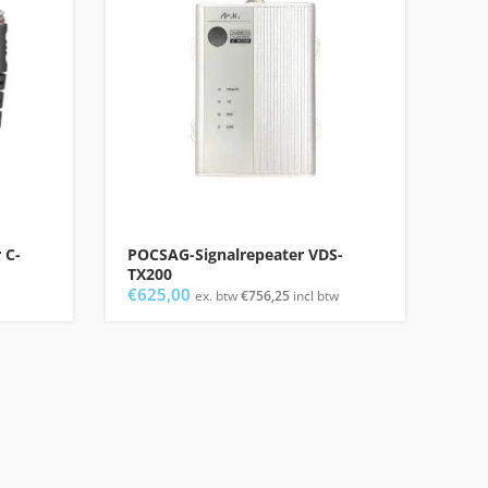
 C-
POCSAG-Signalrepeater VDS-
Han
TX200
4G/
€
625,00
€
40
ex. btw
€
756,25
incl btw