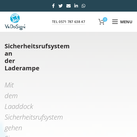
0
MENU
TEL 0571 787 638 47
Sicherheitsrufsystem
an
der
Laderampe
Mit
dem
Laaddock
Sicherheitsrufsystem
gehen