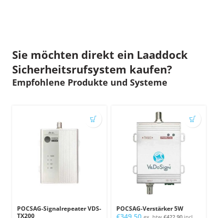
Sie möchten direkt ein Laaddock
Sicherheitsrufsystem kaufen?
Empfohlene Produkte und Systeme
POCSAG-Signalrepeater VDS-
POCSAG-Verstärker 5W
TX200
€
349,50
ex. btw
€
422,90
incl