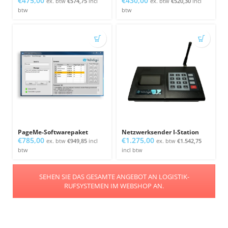
€
475,00
€
430,00
ex. btw
€
574,75
incl
ex. btw
€
520,30
incl
btw
btw
PageMe-Softwarepaket
Netzwerksender I-Station
€
785,00
€
1.275,00
ex. btw
€
949,85
incl
ex. btw
€
1.542,75
btw
incl btw
SEHEN SIE DAS GESAMTE ANGEBOT AN LOGISTIK-
RUFSYSTEMEN IM WEBSHOP AN.