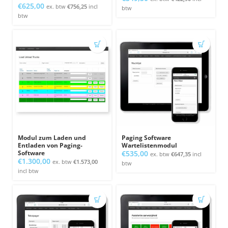
€
625,00
ex. btw
€
756,25
incl
btw
btw
Modul zum Laden und
Paging Software
Entladen von Paging-
Wartelistenmodul
Software
€
535,00
ex. btw
€
647,35
incl
€
1.300,00
ex. btw
€
1.573,00
btw
incl btw