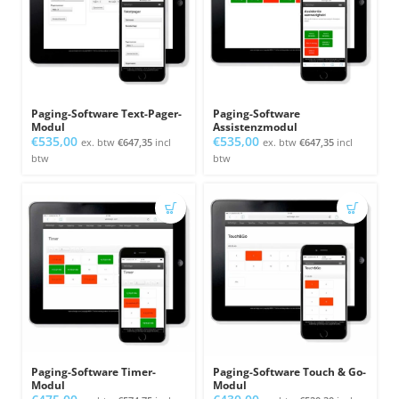
Paging-Software Text-Pager-
Paging-Software
Modul
Assistenzmodul
€
535,00
€
535,00
ex. btw
€
647,35
incl
ex. btw
€
647,35
incl
btw
btw
Paging-Software Timer-
Paging-Software Touch & Go-
Modul
Modul