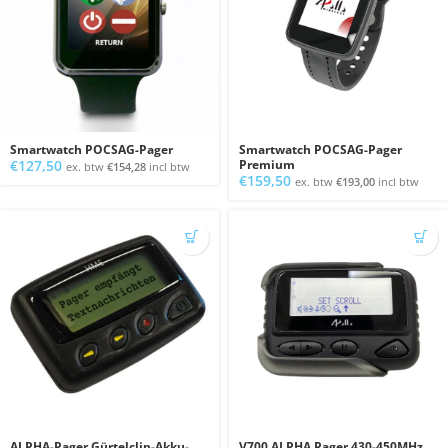
Smartwatch POCSAG-Pager
Smartwatch POCSAG-Pager
€
127,50
Premium
ex. btw
€
154,28
incl btw
€
159,50
ex. btw
€
193,00
incl btw
ALPHA-Pager Gürtelclip-Akku-
V700 ALPHA Pager 430-450MHz