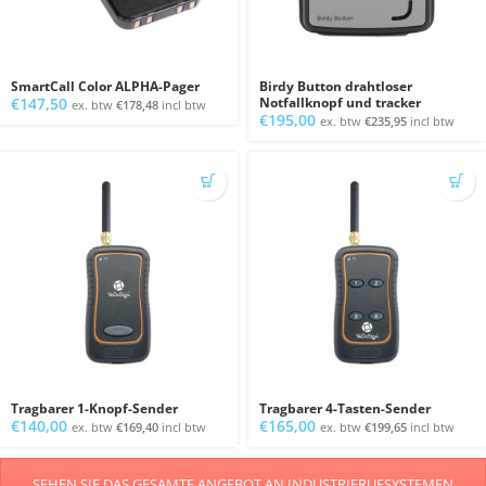
SmartCall Color ALPHA-Pager
Birdy Button drahtloser
€
147,50
Notfallknopf und tracker
ex. btw
€
178,48
incl btw
€
195,00
ex. btw
€
235,95
incl btw
Tragbarer 1-Knopf-Sender
Tragbarer 4-Tasten-Sender
€
140,00
€
165,00
ex. btw
€
169,40
incl btw
ex. btw
€
199,65
incl btw
SEHEN SIE DAS GESAMTE ANGEBOT AN INDUSTRIERUFSYSTEMEN