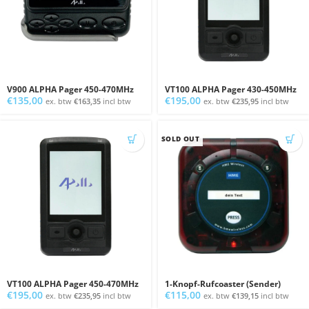
V900 ALPHA Pager 450-470MHz
VT100 ALPHA Pager 430-450MHz
€
135,00
€
195,00
ex. btw
€
163,35
incl btw
ex. btw
€
235,95
incl btw
SOLD OUT
VT100 ALPHA Pager 450-470MHz
1-Knopf-Rufcoaster (Sender)
€
195,00
€
115,00
ex. btw
€
235,95
incl btw
ex. btw
€
139,15
incl btw