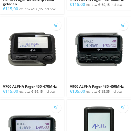
geladen
€
115,00
ex. btw
€
139,15
incl btw
€
115,00
ex. btw
€
139,15
incl btw
V700 ALPHA Pager 450-470MHz
V900 ALPHA Pager 430-450MHz
€
115,00
€
135,00
ex. btw
€
139,15
incl btw
ex. btw
€
163,35
incl btw