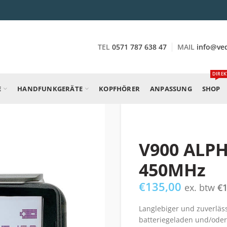
TEL
0571 787 638 47
MAIL
info@ve
DIREK
E
HANDFUNKGERÄTE
KOPFHÖRER
ANPASSUNG
SHOP
V900 ALPH
450MHz
€
135,00
ex. btw
€
Langlebiger und zuverläss
batteriegeladen und/oder