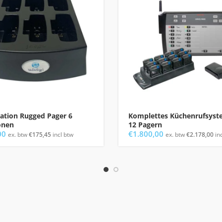
ation Rugged Pager 6
Komplettes Küchenrufsyst
onen
12 Pagern
00
€
1.800,00
ex. btw
€
175,45
incl btw
ex. btw
€
2.178,00
inc