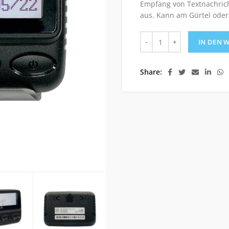
Empfang von Textnachricht
aus. Kann am Gürtel oder
V900 ALPHA Pager 430-4
IN DEN 
Share