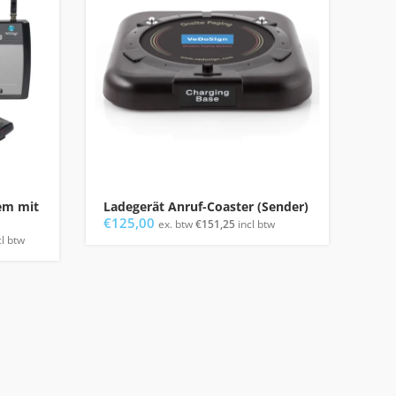
em mit
Ladegerät Anruf-Coaster (Sender)
Rug
€
125,00
€
95
ex. btw
€
151,25
incl btw
l btw