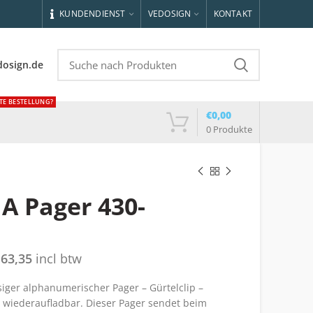
KUNDENDIENST
VEDOSIGN
KONTAKT
dosign.de
TE BESTELLUNG?
€
0,00
0
Produkte
A Pager 430-
163,35
incl btw
iger alphanumerischer Pager – Gürtelclip –
 wiederaufladbar. Dieser Pager sendet beim