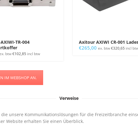
-AXIWI-TR-004
Axitour AXIWI CR-001 Lade
rtkoffer
€
265,00
ex. btw
€
320,65
incl bt
ex. btw
€
102,85
incl btw
EN IM WEBSHOP AN.
Verweise
 die unsere Kommunikationslösungen für die Freizeitbranche eins
er Website erhalten Sie einen Überblick.