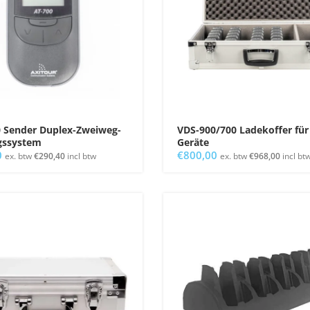
 Sender Duplex-Zweiweg-
VDS-900/700 Ladekoffer für
gssystem
Geräte
0
€
800,00
ex. btw
€
290,40
incl btw
ex. btw
€
968,00
incl bt