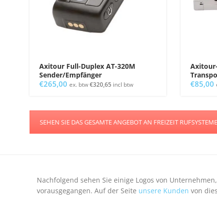
Axitour Full-Duplex AT-320M
Axitour
Sender/Empfänger
Transpo
€
265,00
€
85,00
ex. btw
€
320,65
incl btw
SEHEN SIE DAS GESAMTE ANGEBOT AN FREIZEIT RUFSYSTEM
Nachfolgend sehen Sie einige Logos von Unternehmen,
vorausgegangen. Auf der Seite
unsere Kunden
von dies