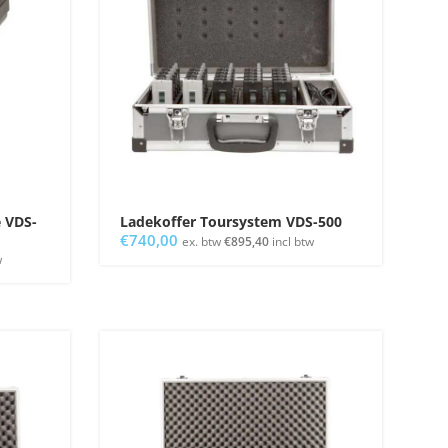
e VDS-
Ladekoffer Toursystem VDS-500
€
740,00
ex. btw
€
895,40
incl btw
w