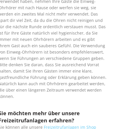
verwendet haben, nehmen Ihre Gäste die Einweg-
Ohrhörer mit nach Hause oder werfen sie weg, sie
werden ein zweites Mal nicht mehr verwendet. Das
spart dir viel Zeit, da du die Ohren nicht reinigen und
für die nächste Runde ordentlich verstauen musst. Das
ist für Ihre Gäste natürlich viel hygienischer, da Sie
immer mit neuen Ohrhörern arbeiten und es gibt
Ihrem Gast auch ein sauberes Gefühl. Die Verwendung
von Einweg-Ohrhörern ist besonders empfehlenswert,
wenn Sie Führungen an verschiedene Gruppen geben.
Bitte denken Sie daran, dass Sie ausreichend Vorrat
halten, damit Sie Ihren Gästen immer eine klare,
gastfreundliche Führung oder Erklärung geben können.
Natürlich kann auch mit Ohrhörern gearbeitet werden,
die über einen längeren Zeitraum verwendet werden
können.
Sie möchten mehr über unsere
Freizeitrufanlagen erfahren?
Sie können alle unsere
Freizeitrufanlagen im Shop