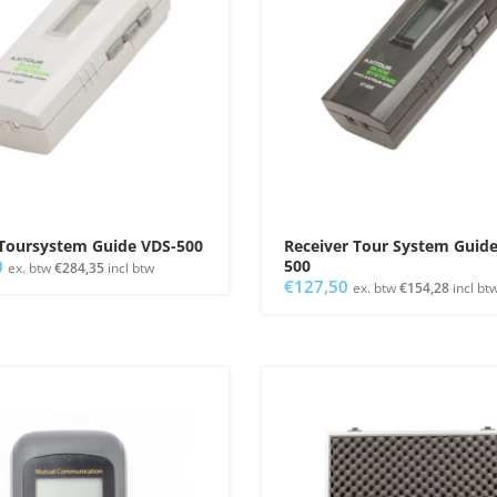
Toursystem Guide VDS-500
Receiver Tour System Guid
0
500
ex. btw
€
284,35
incl btw
€
127,50
ex. btw
€
154,28
incl bt