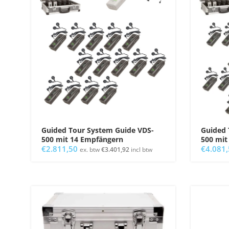
Guided Tour System Guide VDS-
Guided 
500 mit 14 Empfängern
500 mit
€
2.811,50
€
4.081
ex. btw
€
3.401,92
incl btw