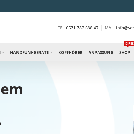
TEL
0571 787 638 47
MAIL
info@ve
DIREK
E
HANDFUNKGERÄTE
KOPFHÖRER
ANPASSUNG
SHOP
tem
e