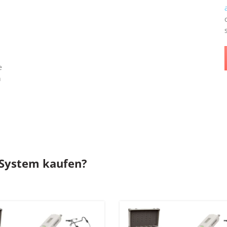
e
n
-System kaufen?