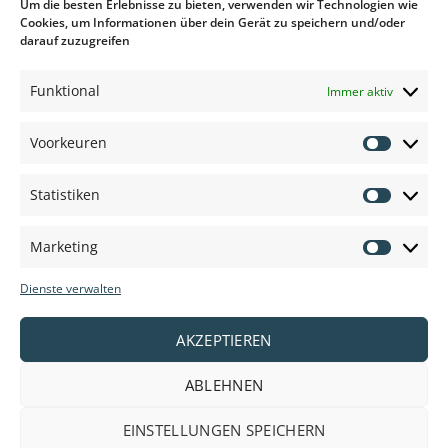
Um die besten Erlebnisse zu bieten, verwenden wir Technologien wie
Cookies, um Informationen über dein Gerät zu speichern und/oder
darauf zuzugreifen
Vielen Dank für Ihren Besuch auf unserer
Funktional
Immer aktiv
Website.
Voorkeuren
VEDOSIGN MIT FREUNDEN TEILEN
Voorkeu
Statistiken
Statisti
Marketing
Marketi
Dienste verwalten
AKZEPTIEREN
ABLEHNEN
EINSTELLUNGEN SPEICHERN