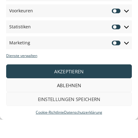
Voorkeuren
Voorkeu
Statistiken
Statisti
Marketing
Marketi
Dienste verwalten
AKZEPTIEREN
ABLEHNEN
EINSTELLUNGEN SPEICHERN
Anbieter und Marken:
Cookie-Richtlinie
Datenschutzerklärung