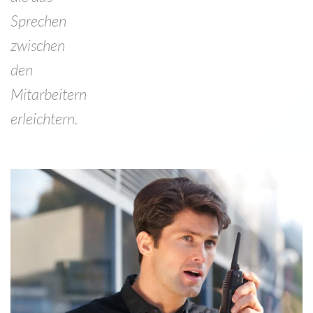
Sprechen
zwischen
den
Mitarbeitern
erleichtern.