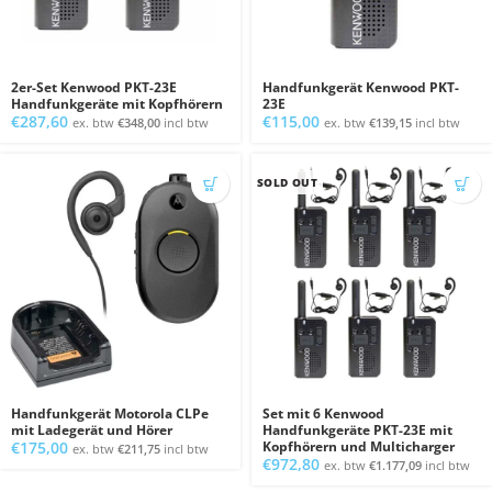
2er-Set Kenwood PKT-23E
Handfunkgerät Kenwood PKT-
Handfunkgeräte mit Kopfhörern
23E
€
287,60
€
115,00
ex. btw
€
348,00
incl btw
ex. btw
€
139,15
incl btw
SOLD OUT
Handfunkgerät Motorola CLPe
Set mit 6 Kenwood
mit Ladegerät und Hörer
Handfunkgeräte PKT-23E mit
€
175,00
Kopfhörern und Multicharger
ex. btw
€
211,75
incl btw
€
972,80
ex. btw
€
1.177,09
incl btw