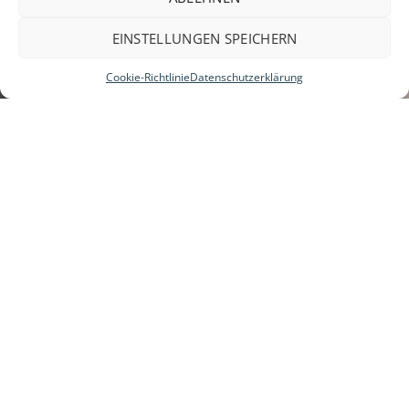
EINSTELLUNGEN SPEICHERN
Cookie-Richtlinie
Datenschutzerklärung
Vielen Dank für Ihren Besuch auf unserer
Website.