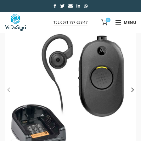
0
MENU
TEL 0571 787 638 47