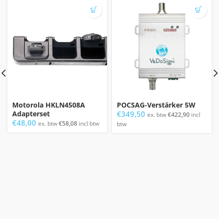
Motorola HKLN4508A
POCSAG-Verstärker 5W
Adapterset
€
349,50
ex. btw
€
422,90
incl
€
48,00
ex. btw
€
58,08
incl btw
btw