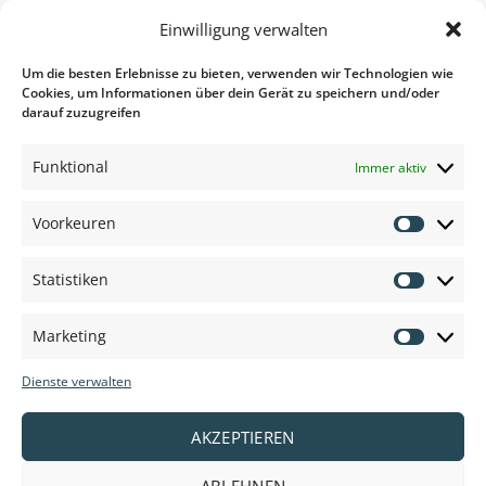
es, innerhalb
Einwilligung verwalten
von 48
Stunden zu
Um die besten Erlebnisse zu bieten, verwenden wir Technologien wie
liefern,
Cookies, um Informationen über dein Gerät zu speichern und/oder
Anpassung
darauf zuzugreifen
nach
Vereinbarung.
Funktional
Immer aktiv
3. Bester Preis
Voorkeuren
Voorkeu
Wir behalten den Markt für Sie im Blick für den besten Preis
und die allerbeste Qualität.
Statistiken
Statisti
Marketing
Marketi
Dienste verwalten
AKZEPTIEREN
ABLEHNEN