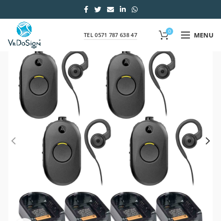
0
MENU
TEL 0571 787 638 47