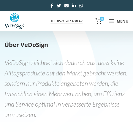
0
MENU
TEL 0571 787 638 47
Über VeDoSign
VeDoSign zeichnet sich dadurch aus, dass keine
Alltagsprodukte auf den Markt gebracht werden,
sondern nur Produkte angeboten werden, die
tatsächlich einen Mehrwert haben, um Effizienz
und Service optimal in verbesserte Ergebnisse
umzusetzen.