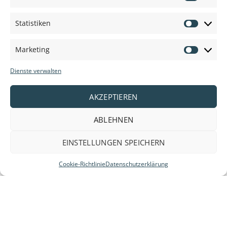
Voorkeu
Statistiken
Statisti
Marketing
Marketi
Dienste verwalten
AKZEPTIEREN
ABLEHNEN
EINSTELLUNGEN SPEICHERN
Cookie-Richtlinie
Datenschutzerklärung