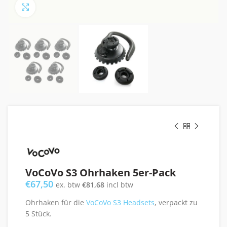
Click to enlarge
VoCoVo S3 Ohrhaken 5er-Pack
€
67,50
ex. btw
€
81,68
incl btw
Ohrhaken für die
VoCoVo S3 Headsets
, verpackt zu
5 Stück.