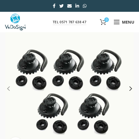
0
MENU
TEL 0571 787 638 47