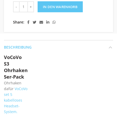
VoCoVo S3 Ohrhaken 5er-Pack Menge
IN DEN WARENKORB
Share
BESCHREIBUNG
VoCoVo
S3
Ohrhaken
5er-Pack
Ohrhaken
dafür
VoCoVo
set 5
kabelloses
Headset-
System.