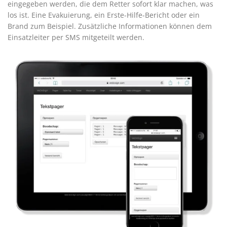
eingegeben werden, die dem Retter sofort klar machen, was
los ist. Eine Evakuierung, ein Erste-Hilfe-Bericht oder ein
Brand zum Beispiel. Zusätzliche Informationen können dem
Einsatzleiter per SMS mitgeteilt werden.