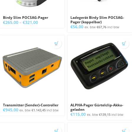
Birdy Slim POCSAG-Pager
Ladegerät Birdy Slim POCSAG-
Preisspanne:
€
265,00
–
€
321,00
Pager (koppelbar)
€
56,00
€265,00
ex. btw
€
67,76
incl btw
bis
€321,00
Transmitter (Sender)-Controller
ALPHA-Pager Gürtelclip-Akku-
€
945,00
geladen
ex. btw
€
1.143,45
incl btw
€
115,00
ex. btw
€
139,15
incl btw