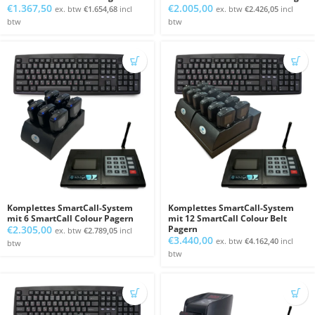
€
1.367,50
€
2.005,00
ex. btw
€
1.654,68
incl
ex. btw
€
2.426,05
incl
btw
btw
Komplettes SmartCall-System
Komplettes SmartCall-System
mit 6 SmartCall Colour Pagern
mit 12 SmartCall Colour Belt
€
2.305,00
Pagern
ex. btw
€
2.789,05
incl
€
3.440,00
ex. btw
€
4.162,40
incl
btw
btw