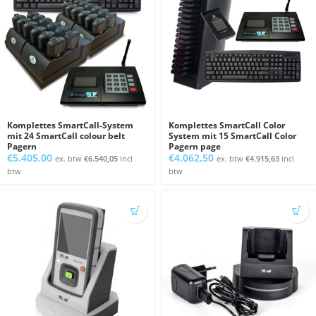
Komplettes SmartCall-System
Komplettes SmartCall Color
mit 24 SmartCall colour belt
System mit 15 SmartCall Color
Pagern
Pagern page
€
5.405,00
€
4.062,50
ex. btw
€
6.540,05
incl
ex. btw
€
4.915,63
incl
btw
btw