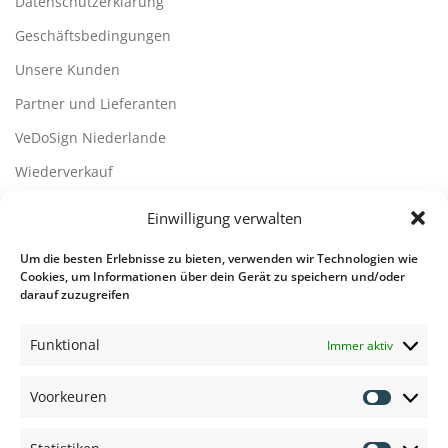
Datenschutzerklärung
Geschäftsbedingungen
Unsere Kunden
Partner und Lieferanten
VeDoSign Niederlande
Wiederverkauf
Disclaimer
Einwilligung verwalten
Kontact
Um die besten Erlebnisse zu bieten, verwenden wir Technologien wie
Cookies, um Informationen über dein Gerät zu speichern und/oder
Kontaktdetails
darauf zuzugreifen
Übersicht der Rufsysteme
Funktional
Immer aktiv
Übersicht der Rufsysteme
Voorkeuren
Voorkeu
Informationen, Beratung und Preisen