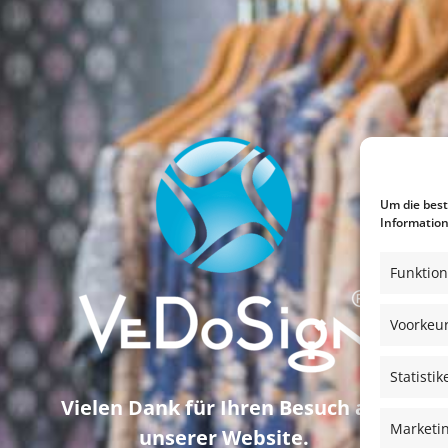
Um die best
Information
Funktion
Voorkeu
Statistik
Vielen Dank für Ihren Besuch auf
Marketi
unserer Website.