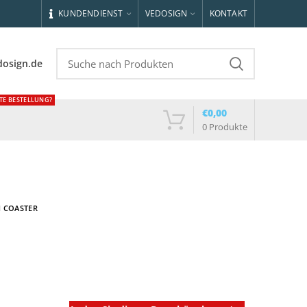
KUNDENDIENST
VEDOSIGN
KONTAKT
dosign.de
TE BESTELLUNG?
€
0,00
0
Produkte
M COASTER