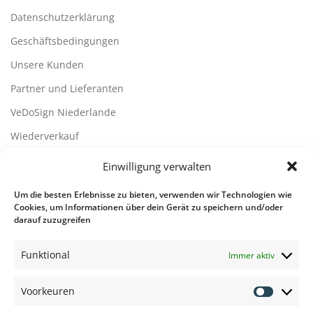
Datenschutzerklärung
Geschäftsbedingungen
Unsere Kunden
Partner und Lieferanten
VeDoSign Niederlande
Wiederverkauf
Disclaimer
Einwilligung verwalten
Kontact
Um die besten Erlebnisse zu bieten, verwenden wir Technologien wie
Cookies, um Informationen über dein Gerät zu speichern und/oder
Kontaktdetails
darauf zuzugreifen
Übersicht der Rufsysteme
Funktional
Immer aktiv
Übersicht der Rufsysteme
Voorkeuren
Voorkeu