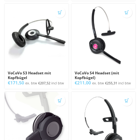
VoCoVo S3 Headset mit
VoCoVo S4 Headset (mit
Kopfbügel
Kopfbügel)
€
171,50
€
211,00
ex. btw
€
207,52
incl btw
ex. btw
€
255,31
incl btw