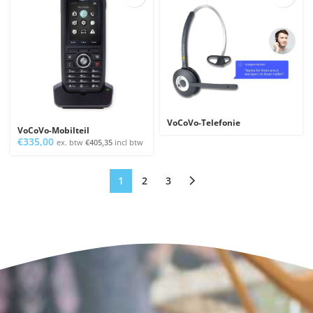
VoCoVo-Telefonie
VoCoVo-Mobilteil
€
335,00
ex. btw
€
405,35
incl btw
1
2
3