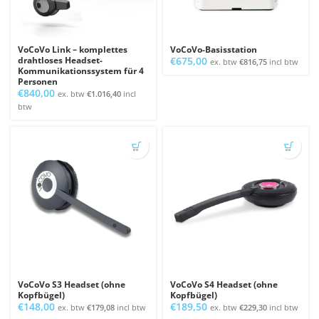
VoCoVo Link – komplettes
VoCoVo-Basisstation
drahtloses Headset-
€
675,00
ex. btw
€
816,75
incl btw
Kommunikationssystem für 4
Personen
€
840,00
ex. btw
€
1.016,40
incl
btw
VoCoVo S3 Headset (ohne
VoCoVo S4 Headset (ohne
Kopfbügel)
Kopfbügel)
€
148,00
€
189,50
ex. btw
€
179,08
incl btw
ex. btw
€
229,30
incl btw