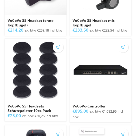
VoCoVo S5 Headset (ohne
VoCoVo S5 Headset mit
Kopfbügel)
Kopfbügel
€
214,20
€
233,50
ex. btw
€
259,18
incl btw
ex. btw
€
282,54
incl btw
VoCoVo S5 Headsets
VoCoVo-Controller
Schutzpolster 10er-Pack
€
895,00
ex. btw
€
1.082,95
incl
€
25,00
ex. btw
€
30,25
incl btw
btw