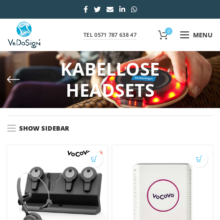
0
MENU
TEL 0571 787 638 47
KABELLOSE
HEADSETS
SHOW SIDEBAR