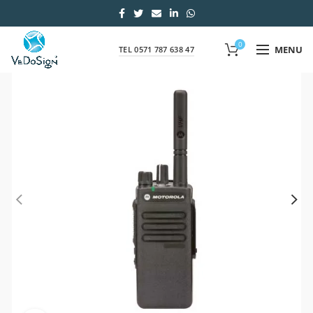
0
MENU
TEL 0571 787 638 47