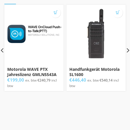
Motorola WAVE PTX
Handfunkgerät Motorola
Jahreslizenz GMLN5543A
SL1600
€
199,00
€
446,40
ex. btw
€
240,79
incl
ex. btw
€
540,14
incl
btw
btw