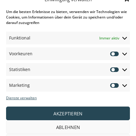
Um die besten Erlebnisse zu bieten, verwenden wir Technologien wie
Cookies, um Informationen über dein Gerät zu speichern und/oder
darauf zuzugreifen
Funktional
Immer aktiv
Voorkeuren
Vielen Dank für Ihren Besuch auf unserer
Voorkeu
Website.
Statistiken
Statisti
VEDOSIGN MIT FREUNDEN TEILEN
Marketing
Marketi
Dienste verwalten
AKZEPTIEREN
ABLEHNEN