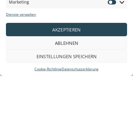
Marketing
Marketi
2. Bester
Dienste verwalten
Service
AKZEPTIEREN
Unser Ziel ist
es, innerhalb
von 48
ABLEHNEN
Stunden zu
liefern,
EINSTELLUNGEN SPEICHERN
Anpassung
nach
Cookie-Richtlinie
Datenschutzerklärung
Vereinbarung.
3. Bester Preis
Wir behalten den Markt für Sie im Blick für den besten Preis
und die allerbeste Qualität.