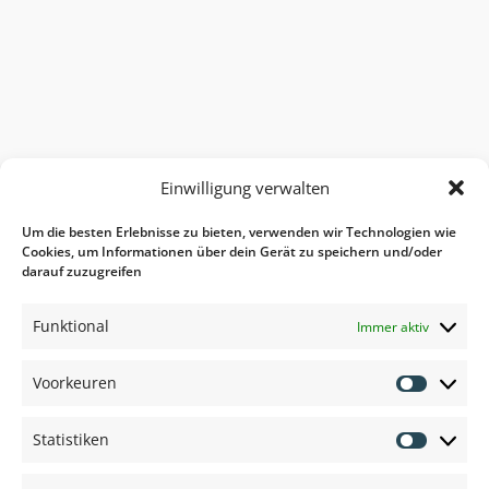
Einwilligung verwalten
Um die besten Erlebnisse zu bieten, verwenden wir Technologien wie
Cookies, um Informationen über dein Gerät zu speichern und/oder
darauf zuzugreifen
Funktional
Immer aktiv
1. Beste Qualität
Voorkeuren
Voorkeu
Wir arbeiten nur mit A-Marken
zusammen. Natürlich mit 2
Statistiken
Jahren Garantie (Handfunkgeräte
Statisti
1 Jahr).