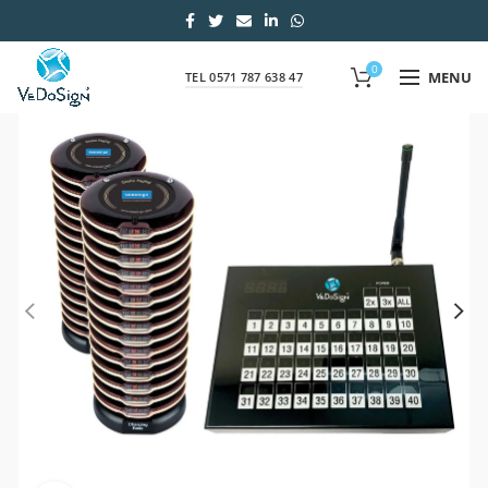
0
MENU
TEL 0571 787 638 47