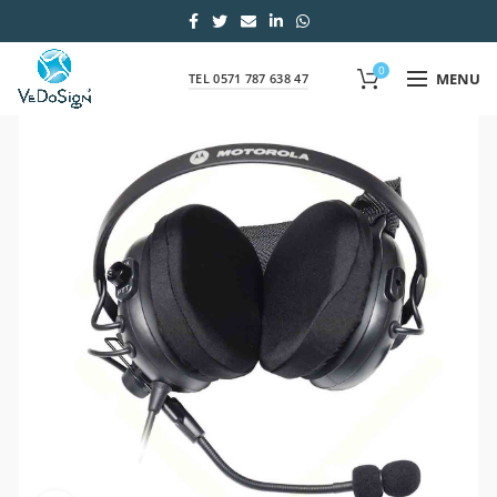
0
MENU
TEL 0571 787 638 47