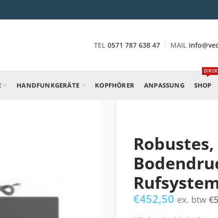
TEL
0571 787 638 47
MAIL
info@ve
DIREK
E
HANDFUNKGERÄTE
KOPFHÖRER
ANPASSUNG
SHOP
Robustes,
Bodendru
Rufsyste
€
452,50
ex. btw
€