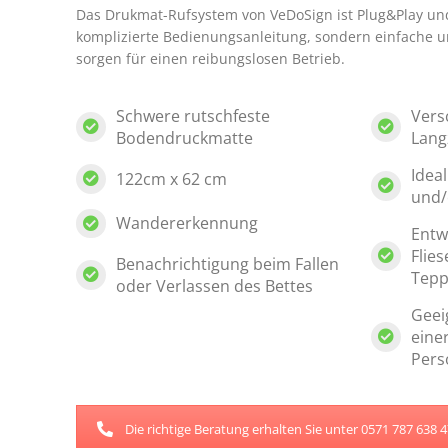
Das Drukmat-Rufsystem von VeDoSign ist Plug&Play und 
komplizierte Bedienungsanleitung, sondern einfache un
sorgen für einen reibungslosen Betrieb.
Schwere rutschfeste
Vers
Bodendruckmatte
Lang
Idea
122cm x 62 cm
und/
Wandererkennung
Entwi
Flie
Benachrichtigung beim Fallen
Tepp
oder Verlassen des Bettes
Geei
eine
Pers
Die richtige Beratung erhalten Sie unter 0571 787 638 