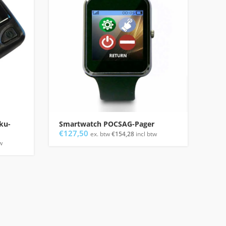
ku-
Smartwatch POCSAG-Pager
Sma
€
127,50
Pr
ex. btw
€
154,28
incl btw
€
15
w