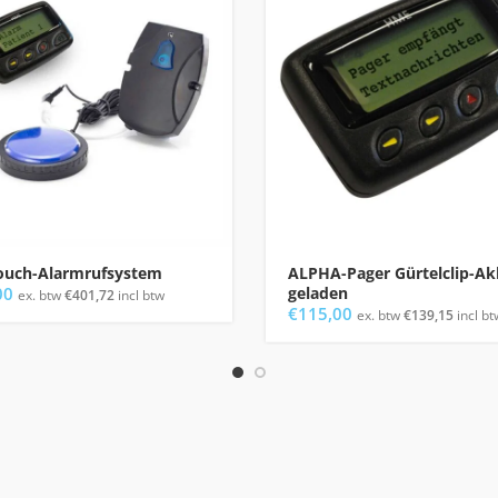
ouch-Alarmrufsystem
ALPHA-Pager Gürtelclip-Ak
00
geladen
ex. btw
€
401,72
incl btw
€
115,00
ex. btw
€
139,15
incl bt