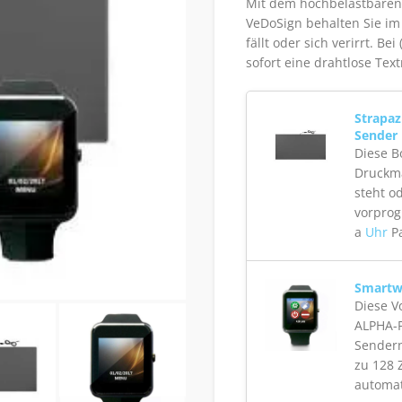
Mit dem hochbelastbaren
VeDoSign behalten Sie im
fällt oder sich verirrt. 
sofort eine drahtlose Tex
Strapaz
Sender
Diese B
Druckma
steht od
vorprog
a
Uhr
Pa
Smartw
Diese V
ALPHA-P
Sendern
zu 128 
automat