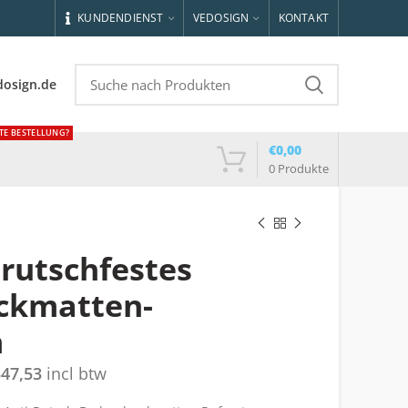
KUNDENDIENST
VEDOSIGN
KONTAKT
dosign.de
TE BESTELLUNG?
€
0,00
0
Produkte
 rutschfestes
ckmatten-
m
547,53
incl btw