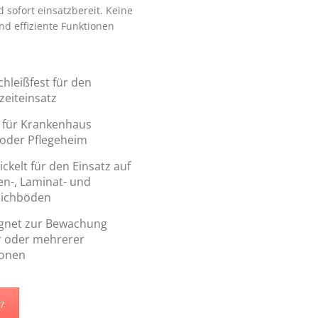
sofort einsatzbereit. Keine
d effiziente Funktionen
chleißfest für den
zeiteinsatz
l für Krankenhaus
oder Pflegeheim
ckelt für den Einsatz auf
sen-, Laminat- und
ichböden
gnet zur Bewachung
r oder mehrerer
onen
47