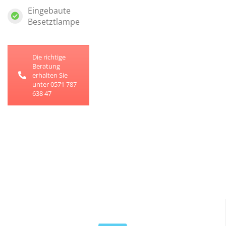
Eingebaute
Besetztlampe
Die richtige
Beratung
erhalten Sie
unter 0571 787
638 47