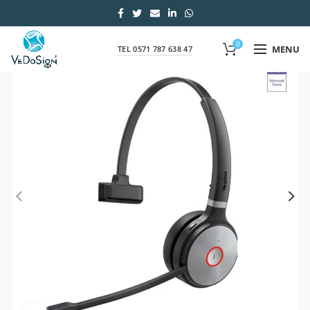
0
MENU
TEL 0571 787 638 47