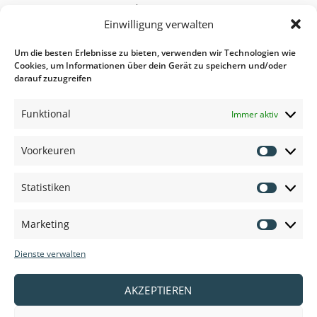
Anpassung
nach
Einwilligung verwalten
Vereinbarung.
Um die besten Erlebnisse zu bieten, verwenden wir Technologien wie
Cookies, um Informationen über dein Gerät zu speichern und/oder
3. Bester Preis
darauf zuzugreifen
Wir behalten den Markt für Sie im Blick für den besten Preis
Funktional
Immer aktiv
und die allerbeste Qualität.
Voorkeuren
Voorkeu
Statistiken
Statisti
Marketing
Marketi
Dienste verwalten
AKZEPTIEREN