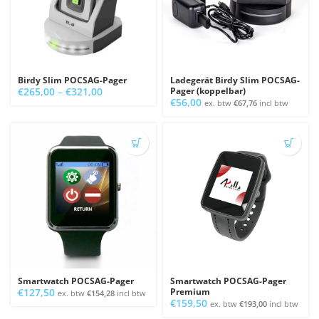
Birdy Slim POCSAG-Pager
Ladegerät Birdy Slim POCSAG-
Preisspanne:
€
265,00
–
€
321,00
Pager (koppelbar)
€
56,00
€265,00
ex. btw
€
67,76
incl btw
bis
€321,00
Smartwatch POCSAG-Pager
Smartwatch POCSAG-Pager
€
127,50
Premium
ex. btw
€
154,28
incl btw
€
159,50
ex. btw
€
193,00
incl btw