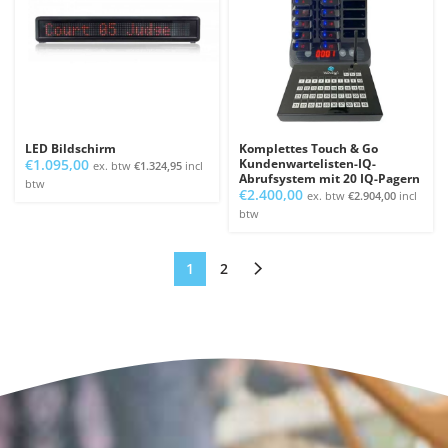
LED Bildschirm
Komplettes Touch & Go
€
1.095,00
Kundenwartelisten-IQ-
ex. btw
€
1.324,95
incl
Abrufsystem mit 20 IQ-Pagern
btw
€
2.400,00
ex. btw
€
2.904,00
incl
btw
1
2