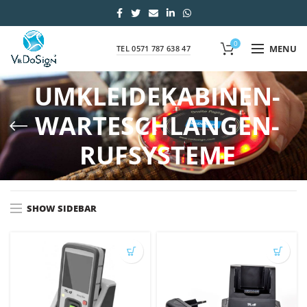
0
MENU
TEL 0571 787 638 47
UMKLEIDEKABINEN-
WARTESCHLANGEN-
RUFSYSTEME
SHOW SIDEBAR