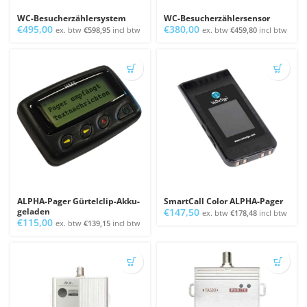
WC-Besucherzählersystem
WC-Besucherzählersensor
€
495,00
€
380,00
ex. btw
€
598,95
incl btw
ex. btw
€
459,80
incl btw
ALPHA-Pager Gürtelclip-Akku-
SmartCall Color ALPHA-Pager
geladen
€
147,50
ex. btw
€
178,48
incl btw
€
115,00
ex. btw
€
139,15
incl btw