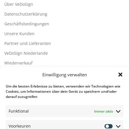
Über VeDoSign
Datenschutzerklärung
Geschäftsbedingungen
Unsere Kunden
Partner und Lieferanten
VeDoSign Niederlande
Wiederverkauf
Disclaimer
Einwilligung verwalten
Kontact
Um die besten Erlebnisse zu bieten, verwenden wir Technologien wie
Cookies, um Informationen über dein Gerät zu speichern und/oder
darauf zuzugreifen
Kontaktdetails
Funktional
Übersicht der Rufsysteme
Immer aktiv
Übersicht der Rufsysteme
Voorkeuren
Voorkeu