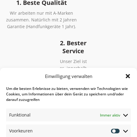
1. Beste Qualität
Wir arbeiten nur mit A-Marken
zusammen. Natürlich mit 2 Jahren
Garantie (Handfunkgeräte 1 Jahr).
2. Bester
Service
Unser Ziel ist
es, innerhalb
von 48
Einwilligung verwalten
Stunden zu
liefern,
Um die besten Erlebnisse zu bieten, verwenden wir Technologien wie
Cookies, um Informationen über dein Gerät zu speichern und/oder
Anpassung
darauf zuzugreifen
nach
Vereinbarung.
Funktional
Immer aktiv
3. Bester Preis
Voorkeuren
Voorkeu
Wir behalten den Markt für Sie im Blick für den besten Preis