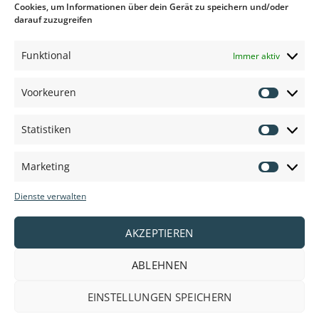
Cookies, um Informationen über dein Gerät zu speichern und/oder
darauf zuzugreifen
1. Beste Qualität
Wir arbeiten nur mit A-Marken
Funktional
Immer aktiv
zusammen. Natürlich mit 2
Jahren Garantie (Handfunkgeräte
Voorkeuren
Voorkeu
1 Jahr).
Statistiken
Statisti
2. Bester
Service
Marketing
Marketi
Unser Ziel ist
Dienste verwalten
es, innerhalb
von 48
Stunden zu
AKZEPTIEREN
liefern,
Anpassung
ABLEHNEN
nach
Vereinbarung.
EINSTELLUNGEN SPEICHERN