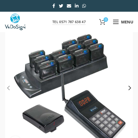
0
MENU
TEL 0571 787 638 47