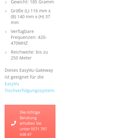
Gewicht: 185 Gramm
Größe (L) 116 mm x
(B) 140 mm x (H) 37
mm
Verfügbare
Frequenzen: 420-
470MHZ
Reichweite: bis zu
250 Meter
Dieses EasyVu-Gateway
ist geeignet für die
EasyVu
Tischverfolgungssystem.
Die richtige
Beratung
erhalten Sie
unter 0571 787
638 47