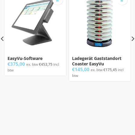
EasyVu-Software
Ladegerät Gaststandort
€
375,00
Coaster EasyVu
ex. btw
€
453,75
incl
€
145,00
ex. btw
€
175,45
incl
btw
btw