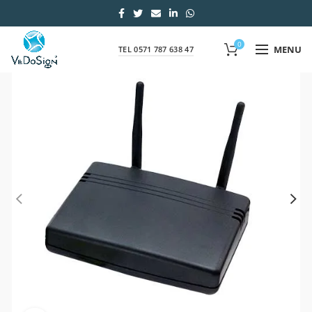
0
MENU
TEL 0571 787 638 47