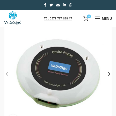
0
MENU
TEL 0571 787 638 47