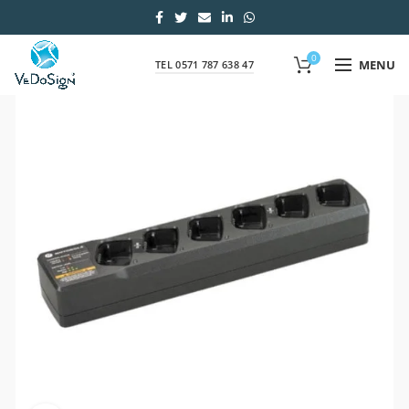
0
MENU
TEL 0571 787 638 47