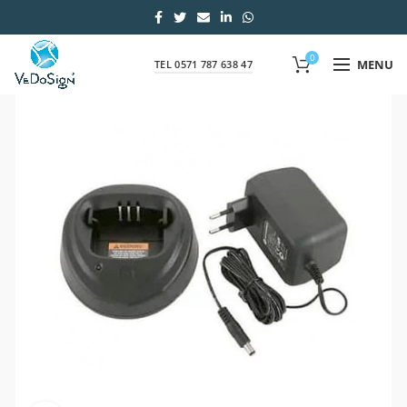
0
MENU
TEL 0571 787 638 47