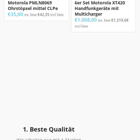
Motorola PMLN8069
6er Set Motorola XT420
Ohrstöpsel mittel CLPe
Handfunkgeräte mit
€
35,00
Multicharger
ex. btw
€
42,35
incl btw
€
1.008,00
ex. btw
€
1.219,68
incl btw
1. Beste Qualität
Wir arbeiten nur mit A-Marken