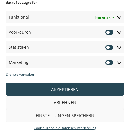
darauf zuzugreifen
Funktional
Immer aktiv
Voorkeuren
Voorkeu
Statistiken
Statisti
Marketing
Marketi
Dienste verwalten
AKZEPTIEREN
ABLEHNEN
EINSTELLUNGEN SPEICHERN
Cookie-Richtlinie
Datenschutzerklärung