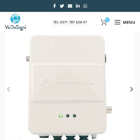
0
MENU
TEL 0571 787 638 47