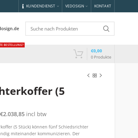
KUNDENDIENST
VEDOSIGN
KONTAKT
dosign.de
TE BESTELLUNG?
€
0,00
0
Produkte
hterkoffer (5
€
2.038,85
incl btw
koffer (5 Stück) können fünf Schiedsrichter
ihändig miteinander kommunizieren. Der