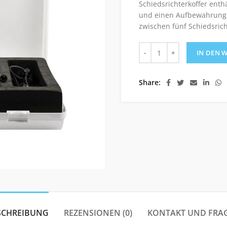
Schiedsrichterkoffer enth
und einen Aufbewahrungsk
zwischen fünf Schiedsrich
Schiedsrichterkoffer (5 E
IN DEN 
Share
SCHREIBUNG
REZENSIONEN (0)
KONTAKT UND FRA