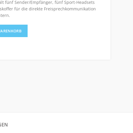
ält fünf Sender/Empfänger, fünf Sport-Headsets
offer für die direkte Freisprechkommunikation
tern.
inheiten) Menge
WARENKORB
GEN