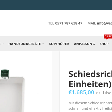
TEL
0571 787 638 47
MAIL
info@ve
DIREK
E
HANDFUNKGERÄTE
KOPFHÖRER
ANPASSUNG
SHOP
Schiedsric
Einheiten)
€
1.685,00
ex. btw
Mit diesem Schiedsrichter
schnell und effektiv fre