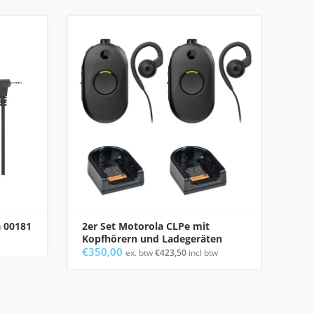
 00181
2er Set Motorola CLPe mit
Tra
Kopfhörern und Ladegeräten
€
11
€
350,00
ex. btw
€
423,50
incl btw