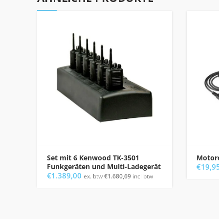
Set mit 6 Kenwood TK-3501
Motoro
Funkgeräten und Multi-Ladegerät
€
19,9
€
1.389,00
ex. btw
€
1.680,69
incl btw