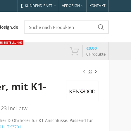
KUNDENDIENST
VEDOSIGN
KONTAKT
dosign.de
TE BESTELLUNG?
€
0,00
0
Produkte
r, mit K1-
,23
incl btw
cher D-Ohrhörer für K1-Anschlüsse. Passend für
01
,
TK3701