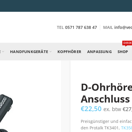
TEL
0571 787 638 47
MAIL
info@ve
DIREK
E
HANDFUNKGERÄTE
KOPFHÖRER
ANPASSUNG
SHOP
D-Ohrhöre
Anschluss
€
22,50
ex. btw
€
27
Preisgünstiger und einfa
den Protalk TK3401,
TK35