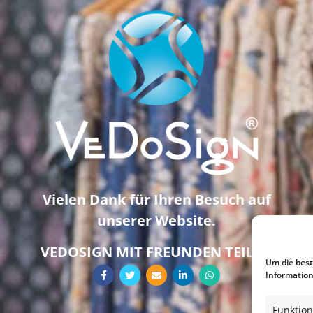
Vielen Dank für Ihren Besuch auf
unserer Website.
VEDOSIGN MIT FREUNDEN TEILEN
Um die best
Information
Funktion