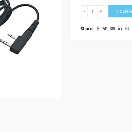
D-Ohrhörer, mit K1-Ansc
IN DEN 
Share