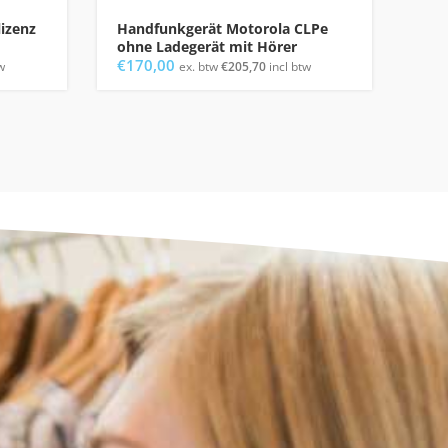
izenz
Handfunkgerät Motorola CLPe
Set
ohne Ladegerät mit Hörer
Fun
€
170,00
Mul
w
ex. btw
€
205,70
incl btw
€
1.