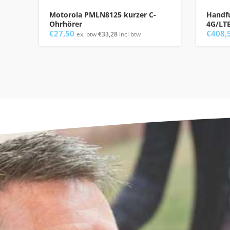
Motorola PMLN8125 kurzer C-
Handfu
Ohrhörer
4G/LTE
€
27,50
€
408,
ex. btw
€
33,28
incl btw