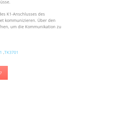
lüsse.
des K1-Anschlusses des
et kommunizieren. Über den
öffnen, um die Kommunikation zu
1
,
TK3701
47