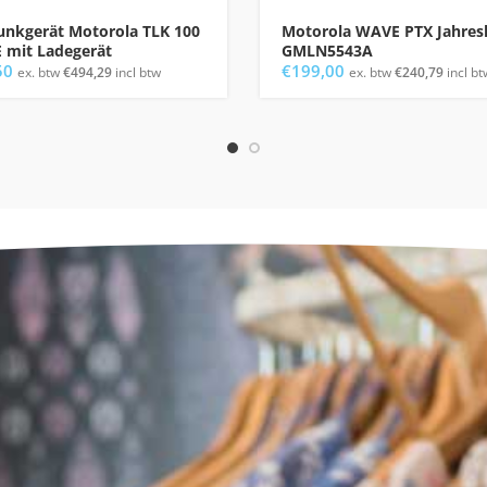
nkgerät Motorola TLK 100
Motorola WAVE PTX Jahresl
 mit Ladegerät
GMLN5543A
50
€
199,00
ex. btw
€
494,29
incl btw
ex. btw
€
240,79
incl bt