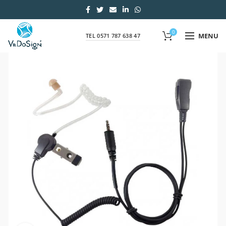
0
MENU
TEL 0571 787 638 47