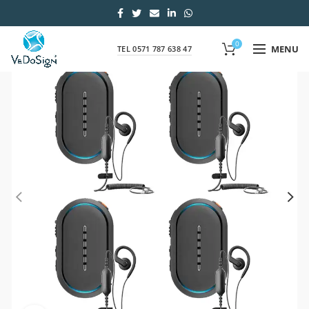
0
MENU
TEL 0571 787 638 47